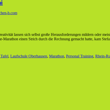
ni
chen-b.com
eativität lassen sich selbst große Herausforderungen mildern oder meist
-Marathon einen Strich durch die Rechnung gemacht hatte, kam Stef
 Tafel
,
Laufschule Oberhausen
,
Marathon
,
Personal Training
,
Rhein-Ru