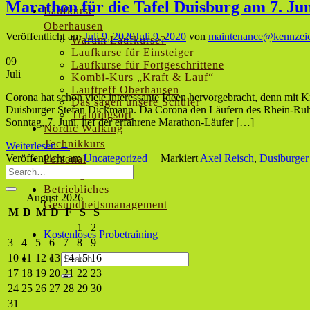
Marathon für die Tafel Duisburg am 7. Ju
Laufkurse
Oberhausen
Veröffentlicht am
Juli 9, 2020
Juli 9, 2020
von
maintenance@kennzei
Warum Laufkurse?
Laufkurse für Einsteiger
09
Laufkurse für Fortgeschrittene
Juli
Kombi-Kurs „Kraft & Lauf“
Lauftreff Oberhausen
Corona hat schon viele interessante Ideen hervorgebracht, denn mit Kr
Das sagen unsere Schüler
Duisburger Stefan Dickmann. Da Corona den Läufern des Rhein-Ruhr
Trainingsort
Sonntag, 7. Juni, lief der erfahrene Marathon-Läufer […]
Nordic Walking
Technikkurs
Weiterlesen
→
Veröffentlicht am
Uncategorized
|
Markiert
Axel Reisch
,
Dusiburger
Personal
Training
Betriebliches
August 2026
Gesundheitsmanagement
M
D
M
D
F
S
S
1
2
Kostenloses Probetraining
3
4
5
6
7
8
9
10
11
12
13
14
15
16
17
18
19
20
21
22
23
24
25
26
27
28
29
30
31