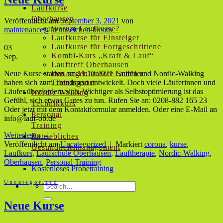
Laufkurse
Oberhausen
Veröffentlicht am
September 3, 2021
von
Warum Laufkurse?
maintenance@kennzeichen-b.com
Laufkurse für Einsteiger
Laufkurse für Fortgeschrittene
03
Kombi-Kurs „Kraft & Lauf“
Sep.
Lauftreff Oberhausen
Neue Kurse starten am 11.10.2021 Laufen und Nordic-Walking
Das sagen unsere Schüler
haben sich zum Trendsport entwickelt. Doch viele Läuferinnen und
Trainingsort
Läufer überfordern sich. Wichtiger als Selbstoptimierung ist das
Nordic Walking
Gefühl, sich etwas Gutes zu tun. Rufen Sie an: 0208-882 165 23
Technikkurs
Oder jetzt mit dem Kontaktformular anmelden. Oder eine E-Mail an
Personal
info@lauf-ob.de
Training
Weiterlesen
→
Betriebliches
Veröffentlicht am
Uncategorized
|
Markiert
corona
,
kurse
,
Gesundheitsmanagement
Laufkurs
,
Laufschule Oberhausen
,
Lauftherapie
,
Nordic-Walking
,
Oberhausen
,
Personal Training
Kostenloses Probetraining
Uncategorized
Neue Kurse