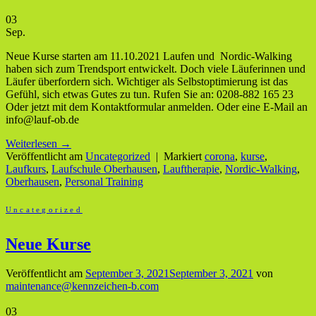
03
Sep.
Neue Kurse starten am 11.10.2021 Laufen und Nordic-Walking
haben sich zum Trendsport entwickelt. Doch viele Läuferinnen und
Läufer überfordern sich. Wichtiger als Selbstoptimierung ist das
Gefühl, sich etwas Gutes zu tun. Rufen Sie an: 0208-882 165 23
Oder jetzt mit dem Kontaktformular anmelden. Oder eine E-Mail an
info@lauf-ob.de
Weiterlesen
→
Veröffentlicht am
Uncategorized
|
Markiert
corona
,
kurse
,
Laufkurs
,
Laufschule Oberhausen
,
Lauftherapie
,
Nordic-Walking
,
Oberhausen
,
Personal Training
Uncategorized
Neue Kurse
Veröffentlicht am
September 3, 2021
September 3, 2021
von
maintenance@kennzeichen-b.com
03