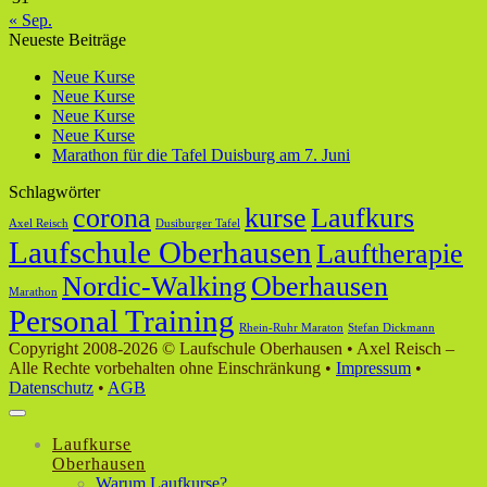
« Sep.
Neueste Beiträge
Neue Kurse
Neue Kurse
Neue Kurse
Neue Kurse
Marathon für die Tafel Duisburg am 7. Juni
Schlagwörter
corona
kurse
Laufkurs
Axel Reisch
Dusiburger Tafel
Laufschule Oberhausen
Lauftherapie
Nordic-Walking
Oberhausen
Marathon
Personal Training
Rhein-Ruhr Maraton
Stefan Dickmann
Copyright 2008-2026 © Laufschule Oberhausen • Axel Reisch –
Alle Rechte vorbehalten ohne Einschränkung •
Impressum
•
Datenschutz
•
AGB
Laufkurse
Oberhausen
Warum Laufkurse?