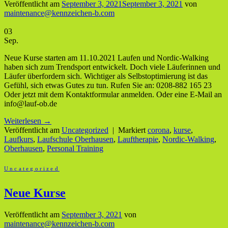
Veröffentlicht am
September 3, 2021
September 3, 2021
von
maintenance@kennzeichen-b.com
03
Sep.
Neue Kurse starten am 11.10.2021 Laufen und Nordic-Walking
haben sich zum Trendsport entwickelt. Doch viele Läuferinnen und
Läufer überfordern sich. Wichtiger als Selbstoptimierung ist das
Gefühl, sich etwas Gutes zu tun. Rufen Sie an: 0208-882 165 23
Oder jetzt mit dem Kontaktformular anmelden. Oder eine E-Mail an
info@lauf-ob.de
Weiterlesen
→
Veröffentlicht am
Uncategorized
|
Markiert
corona
,
kurse
,
Laufkurs
,
Laufschule Oberhausen
,
Lauftherapie
,
Nordic-Walking
,
Oberhausen
,
Personal Training
Uncategorized
Neue Kurse
Veröffentlicht am
September 3, 2021
von
maintenance@kennzeichen-b.com