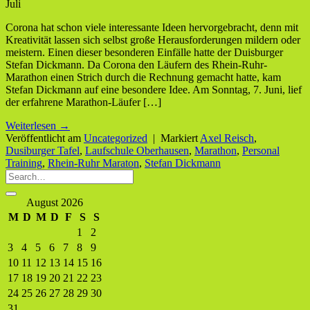
Juli
Corona hat schon viele interessante Ideen hervorgebracht, denn mit
Kreativität lassen sich selbst große Herausforderungen mildern oder
meistern. Einen dieser besonderen Einfälle hatte der Duisburger
Stefan Dickmann. Da Corona den Läufern des Rhein-Ruhr-
Marathon einen Strich durch die Rechnung gemacht hatte, kam
Stefan Dickmann auf eine besondere Idee. Am Sonntag, 7. Juni, lief
der erfahrene Marathon-Läufer […]
Weiterlesen
→
Veröffentlicht am
Uncategorized
|
Markiert
Axel Reisch
,
Dusiburger Tafel
,
Laufschule Oberhausen
,
Marathon
,
Personal
Training
,
Rhein-Ruhr Maraton
,
Stefan Dickmann
August 2026
M
D
M
D
F
S
S
1
2
3
4
5
6
7
8
9
10
11
12
13
14
15
16
17
18
19
20
21
22
23
24
25
26
27
28
29
30
31