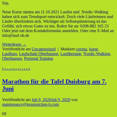
Sep.
Neue Kurse starten am 11.10.2021 Laufen und Nordic-Walking
haben sich zum Trendsport entwickelt. Doch viele Läuferinnen und
Läufer überfordern sich. Wichtiger als Selbstoptimierung ist das
Gefühl, sich etwas Gutes zu tun. Rufen Sie an: 0208-882 165 23
Oder jetzt mit dem Kontaktformular anmelden. Oder eine E-Mail an
info@lauf-ob.de
Weiterlesen
→
Veröffentlicht am
Uncategorized
|
Markiert
corona
,
kurse
,
Laufkurs
,
Laufschule Oberhausen
,
Lauftherapie
,
Nordic-Walking
,
Oberhausen
,
Personal Training
Uncategorized
Marathon für die Tafel Duisburg am 7.
Juni
Veröffentlicht am
Juli 9, 2020
Juli 9, 2020
von
maintenance@kennzeichen-b.com
09