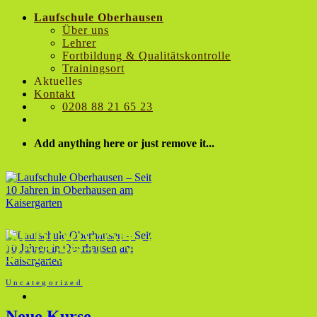
Zum
Laufschule Oberhausen
Inhalt
Über uns
springen
Lehrer
Fortbildung & Qualitätskontrolle
Trainingsort
Aktuelles
Kontakt
0208 88 21 65 23
Add anything here or just remove it...
Schlagwort-Archive:
Personal Training
Uncategorized
Neue Kurse