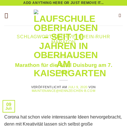
ADD ANYTHING HERE OR JUST REMOVE IT...
Zum
Inhalt
springen
SCHLAGWORT-ARCHIVE:
RHEIN-RUHR
MARATON
UNCATEGORIZED
Marathon für die Tafel Duisburg am 7.
Juni
VERÖFFENTLICHT AM
JULI 9, 2020
VON
MAINTENANCE@KENNZEICHEN-B.COM
09
Juli
Corona hat schon viele interessante Ideen hervorgebracht,
denn mit Kreativität lassen sich selbst große