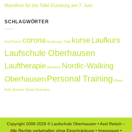
Marathon für die Tafel Duisburg am 7. Juni
SCHLAGWÖRTER
corona
kurse
Laufkurs
Axel Reisch
Dusiburger Tafel
Laufschule Oberhausen
Lauftherapie
Nordic-Walking
Marathon
Personal Training
Oberhausen
Rhein-
Ruhr Maraton
Stefan Dickmann
Copyright 2008-2026 © Laufschule Oberhausen • Axel Reisch –
Alle Rechte vorbehalten ohne Einschränkung •
Impressum
•