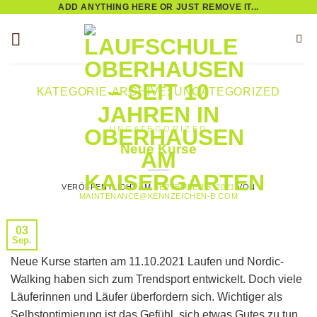
ADD ANYTHING HERE OR JUST REMOVE IT...
Zum
Inhalt
springen
KATEGORIE-ARCHIVE:
UNCATEGORIZED
UNCATEGORIZED
Neue Kurse
VERÖFFENTLICHT AM
SEPTEMBER 3, 2021
VON
MAINTENANCE@KENNZEICHEN-B.COM
03
Sep.
Neue Kurse starten am 11.10.2021 Laufen und Nordic-
Walking haben sich zum Trendsport entwickelt. Doch viele
Läuferinnen und Läufer überfordern sich. Wichtiger als
Selbstoptimierung ist das Gefühl, sich etwas Gutes zu tun.