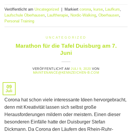
Veröffentlicht am
Uncategorized
|
Markiert
corona
,
kurse
,
Laufkurs
,
Laufschule Oberhausen
,
Lauftherapie
,
Nordic-Walking
,
Oberhausen
,
Personal Training
UNCATEGORIZED
Marathon für die Tafel Duisburg am 7.
Juni
VERÖFFENTLICHT AM
JULI 9, 2020
VON
MAINTENANCE@KENNZEICHEN-B.COM
09
Juli
Corona hat schon viele interessante Ideen hervorgebracht,
denn mit Kreativität lassen sich selbst große
Herausforderungen mildern oder meistern. Einen dieser
besonderen Einfälle hatte der Duisburger Stefan
Dickmann. Da Corona den Läufern des Rhein-Ruhr-