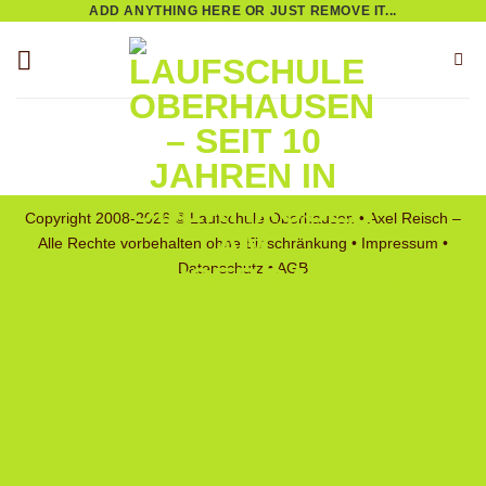
ADD ANYTHING HERE OR JUST REMOVE IT...
Zum
Inhalt
springen
Copyright 2008-2026 © Laufschule Oberhausen • Axel Reisch –
Alle Rechte vorbehalten ohne Einschränkung •
Impressum
•
Datenschutz
•
AGB