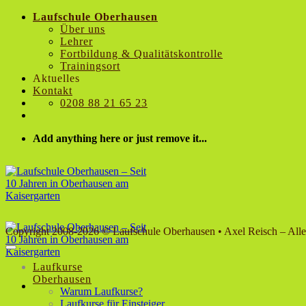
Zum
Laufschule Oberhausen
Inhalt
Über uns
springen
Lehrer
Fortbildung & Qualitätskontrolle
Trainingsort
Aktuelles
Kontakt
0208 88 21 65 23
Add anything here or just remove it...
Copyright 2008-2026 © Laufschule Oberhausen • Axel Reisch – Alle
Laufkurse
Oberhausen
Warum Laufkurse?
Laufkurse für Einsteiger