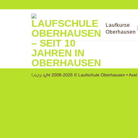
Zum
Inhalt
springen
Laufkurse
Oberhausen
Copyright 2008-2026 © Laufschule Oberhausen • Axel 